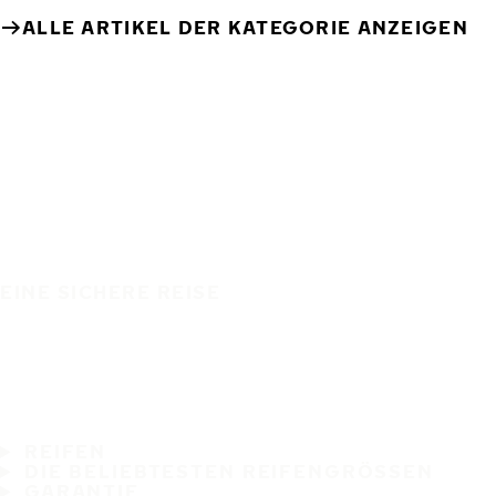
ALLE ARTIKEL DER KATEGORIE ANZEIGEN
EINE SICHERE REISE
REIFEN
DIE BELIEBTESTEN REIFENGRÖSSEN
GARANTIE