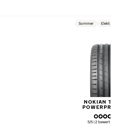
VOR
W
Sommer
Elektrofahrzeu
NOKIAN TYRES
POWERPROOF 1
Gesamtbewertung
5/5 (2 bewertungen)