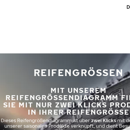
Zum Hauptinhalt springen
D
Startseite
REIFENGRÖSSEN
MIT UNSEREM
REIFENGRÖSSENDIAGRAMM FIN
IE MIT NUR ZWEI KLICKS PROD
N IHRER REIFENGRÖSSE
Dieses Reifengrößendiagramm ist über
zwei Klicks
mit d
unserer saisonalen Produkte verknüpft, und dient Besu