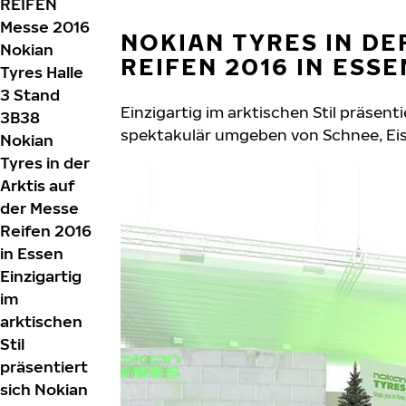
REIFEN
Messe 2016
NOKIAN TYRES IN DE
Nokian
REIFEN 2016 IN ESSE
Tyres Halle
3 Stand
Einzigartig im arktischen Stil präsent
3B38
spektakulär umgeben von Schnee, Eis 
Nokian
Tyres in der
Arktis auf
der Messe
Reifen 2016
in Essen
Einzigartig
im
arktischen
Stil
präsentiert
sich Nokian