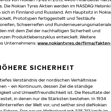
 Die Nokian Tyres Aktien werden im NASDAQ Helsinki
 sich in Finnland und Russland. Am Hauptsitz in Nokia
ckelt, Prototypen fertiggestellt und Testläufe
utoreifen, Schwerreifen und Runderneuerungsmateriali
den mit dem Ziel der nachhaltigen Sicherheit und
nzen Produktlebenszyklus entwickelt. Weitere
des Unternehmens:
www.nokiantyres.de/firma/fakten
HÖHERE SICHERHEIT
 tiefes Verständnis der nordischen Verhältnisse
en – ein Kontinuum, dessen Ziel die ständige
gkeit und Umweltfreundlichkeit ist. Die Resultate der
stet, in denen nur die Stärksten bestehen. In 1934
nterreifen der Welt vor, und seither sind dieNokian
es Fahren. Den neuen Weltrekord mit 335,713 km/h im