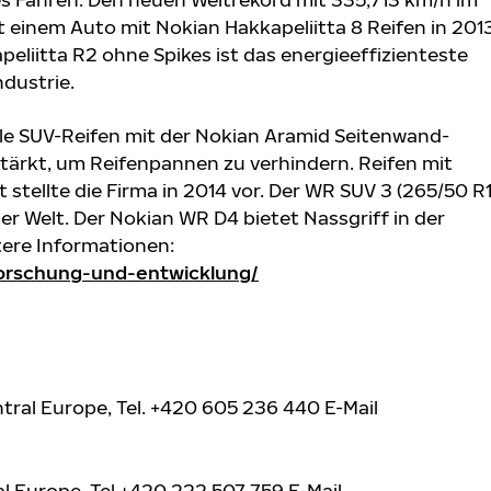
it einem Auto mit Nokian Hakkapeliitta 8 Reifen in 201
eliitta R2 ohne Spikes ist das energieeffizienteste
dustrie.
le SUV-Reifen mit der Nokian Aramid Seitenwand-
stärkt, um Reifenpannen zu verhindern. Reifen mit
stellte die Firma in 2014 vor. Der WR SUV 3 (265/50 R
er Welt. Der Nokian WR D4 bietet Nassgriff in der
tere Informationen:
orschung-und-entwicklung/
tral Europe, Tel.
+420 605 236 440
E-Mail
al Europe, Tel.+420 222 507 759 E-Mail