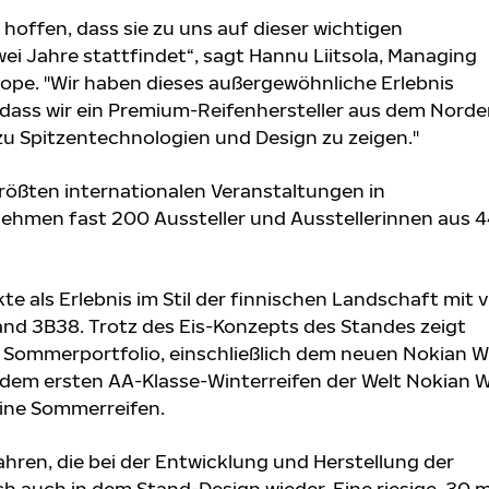
 hoffen, dass sie zu uns auf dieser wichtigen
ei Jahre stattfindet“, sagt Hannu Liitsola, Managing
rope. "Wir haben dieses außergewöhnliche Erlebnis
, dass wir ein Premium-Reifenhersteller aus dem Nord
zu Spitzentechnologien und Design zu zeigen."
größten internationalen Veranstaltungen in
nehmen fast 200 Aussteller und Ausstellerinnen aus 
e als Erlebnis im Stil der finnischen Landschaft mit v
and 3B38. Trotz des Eis-Konzepts des Standes zeigt
d Sommerportfolio, einschließlich dem neuen Nokian 
, dem ersten AA-Klasse-Winterreifen der Welt Nokian 
Line Sommerreifen.
ren, die bei der Entwicklung und Herstellung der
ch auch in dem Stand-Design wieder. Eine riesige, 30 