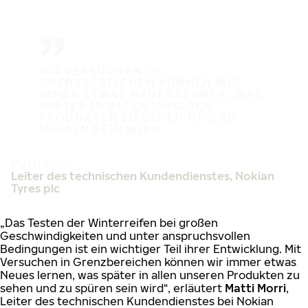
MIT VERSUCHEN IN
GRENZBEREICHEN KÖNNEN WIR
IMMER ETWAS NEUES LERNEN, WAS
SPÄTER IN ALLEN UNSEREN
PRODUKTEN ZU SEHEN UND ZU
SPÜREN SEIN WIRD
Matti Morri
Leiter des technischen Kundendienstes, Nokian
Tyres plc
„Das Testen der Winterreifen bei großen
Geschwindigkeiten und unter anspruchsvollen
Bedingungen ist ein wichtiger Teil ihrer Entwicklung. Mit
Versuchen in Grenzbereichen können wir immer etwas
Neues lernen, was später in allen unseren Produkten zu
sehen und zu spüren sein wird“, erläutert
Matti Morri
,
Leiter des technischen Kundendienstes bei Nokian