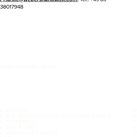
38017948
EINE SICHERE REISE
REIFEN
DIE BELIEBTESTEN REIFENGRÖSSEN
GARANTIE
ÜBER UNS
HÄNDLER FINDEN