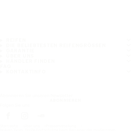
REIFEN
DIE BELIEBTESTEN REIFENGRÖSSEN
GARANTIE
ÜBER UNS
HÄNDLER FINDEN
FAQ
KONTAKTINFO
Abonnieren Sie unseren Newsletter
ABONNIEREN
Folgen Sie uns
Startseite
Über uns
Pressemitteilung
Nokian Tyres: Große Fortschritte beim Bau einer der modernsten