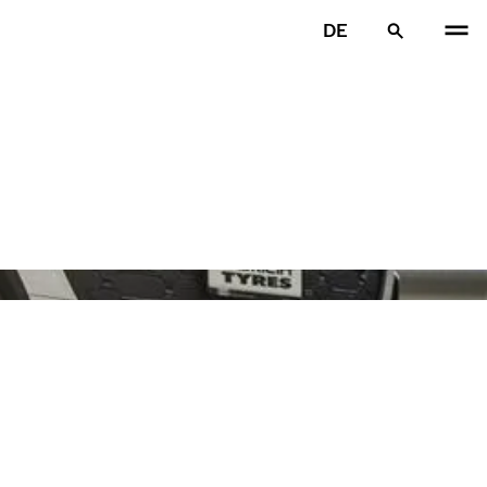
DE
VOR
W