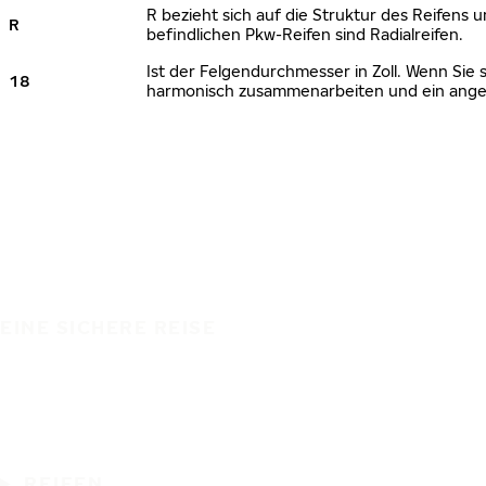
R bezieht sich auf die Struktur des Reifens u
R
befindlichen Pkw-Reifen sind Radialreifen.
Ist der Felgendurchmesser in Zoll. Wenn Sie 
18
harmonisch zusammenarbeiten und ein angem
EINE SICHERE REISE
REIFEN