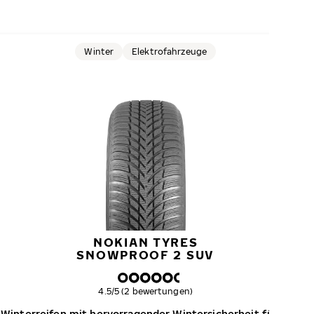
Winter
Elektrofahrzeuge
NOKIAN TYRES
SNOWPROOF 2 SUV
Gesamtbewertung
4.5/5 (2 bewertungen)
r Winterreifen mit hervorragender Wintersicherheit für SUVs 