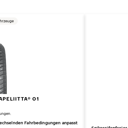
ahrzeuge
PELIITTA® 01
ungen.
 wechselnden Fahrbedingungen anpasst
Spikereifenfreie