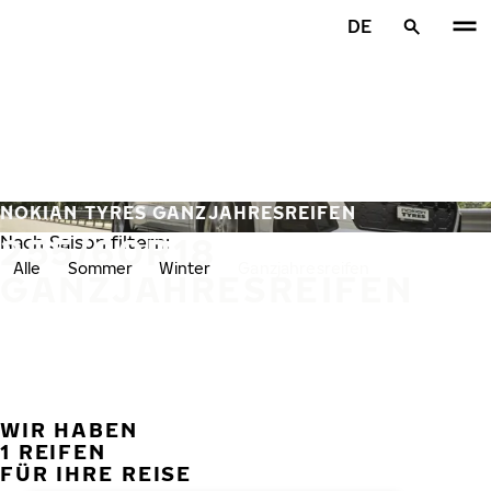
Zum Hauptinhalt springen
DE
Startseite
NOKIAN TYRES GANZJAHRESREIFEN
255/60R18
Nach Saison filtern:
Alle
Sommer
Winter
Ganzjahresreifen
GANZJAHRESREIFEN
WIR HABEN
VORH
W
1 REIFEN
FÜR IHRE REISE