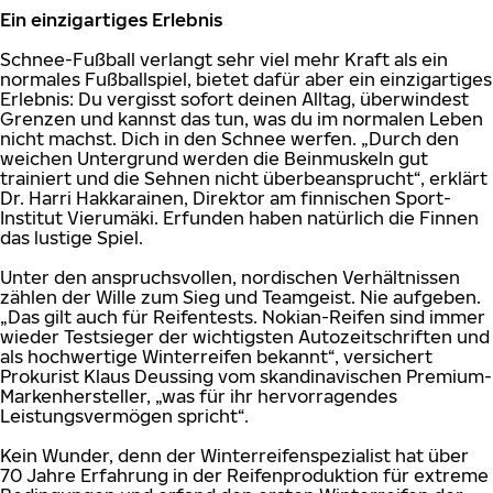
Ein einzigartiges Erlebnis
Schnee-Fußball verlangt sehr viel mehr Kraft als ein
normales Fußballspiel, bietet dafür aber ein einzigartiges
Erlebnis: Du vergisst sofort deinen Alltag, überwindest
Grenzen und kannst das tun, was du im normalen Leben
nicht machst. Dich in den Schnee werfen. „Durch den
weichen Untergrund werden die Beinmuskeln gut
trainiert und die Sehnen nicht überbeansprucht“, erklärt
Dr. Harri Hakkarainen, Direktor am finnischen Sport-
Institut Vierumäki. Erfunden haben natürlich die Finnen
das lustige Spiel.
Unter den anspruchsvollen, nordischen Verhältnissen
zählen der Wille zum Sieg und Teamgeist. Nie aufgeben.
„Das gilt auch für Reifentests. Nokian-Reifen sind immer
wieder Testsieger der wichtigsten Autozeitschriften und
als hochwertige Winterreifen bekannt“, versichert
Prokurist Klaus Deussing vom skandinavischen Premium-
Markenhersteller, „was für ihr hervorragendes
Leistungsvermögen spricht“.
Kein Wunder, denn der Winterreifenspezialist hat über
70 Jahre Erfahrung in der Reifenproduktion für extreme