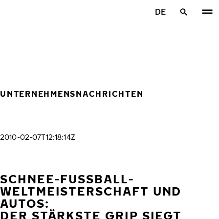
Zum Hauptinhalt springen
DE
Startseite
UNTERNEHMENSNACHRICHTEN
2010-02-07T12:18:14Z
SCHNEE-FUSSBALL-W
ELTMEISTERSCHAFT UND A
UTOS:
DER STÄRKSTE GRIP SIEGT