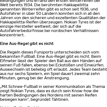
Bedingungen und erfand den ersten Winterreifen der
Welt bereits 1934. Die berühmten Hakkapeliitta
genannten Winterreifen gibt es schon seit 1936, und
Autofahrer in über 50 Ländern konnten sich in all den
Jahren von den sicheren und exzellenten Qualitäten der
Hakkapeliitta-Reifen überzeugen. Nokian Tyres ist der
einzige Hersteller weltweit, der sich auf die
Autofahrerbedürfnisse bei nordischen Verhältnissen
konzentriert.
Eine Aus-Regel gibt es nicht
Die Regeln dieses Funsports unterscheiden sich vom
bekannten Fußball. Eine Aus-Regel gibt es nicht. Beim
Elfmeter lässt der Spieler den Ball aus den Händen auf
seinen Fuß fallen, ebenso bei Eckstößen und Einwürfen.
Auswechseln ist beliebig oft erlaubt. Jedes Team besteht
aus nur sechs Spielern, ein Spiel dauert zweimal zehn
Minuten, genug bei der Anstrengung.
„Mit Schnee-Fußball in seiner Kommunikation als Thema
zeigt Nokian Tyres, dass es durch sein Know-how die
harten Bedingungen des Nordens mit seinen Reifen
besiegen kann“, begründet Tähtinen.