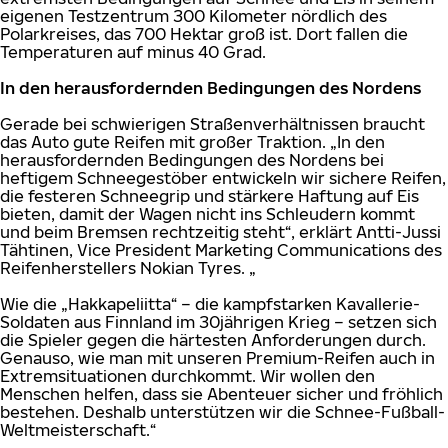
eigenen Testzentrum 300 Kilometer nördlich des
Polarkreises, das 700 Hektar groß ist. Dort fallen die
Temperaturen auf minus 40 Grad.
In den herausfordernden Bedingungen des Nordens
Gerade bei schwierigen Straßenverhältnissen braucht
das Auto gute Reifen mit großer Traktion. „In den
herausfordernden Bedingungen des Nordens bei
heftigem Schneegestöber entwickeln wir sichere Reifen,
die festeren Schneegrip und stärkere Haftung auf Eis
bieten, damit der Wagen nicht ins Schleudern kommt
und beim Bremsen rechtzeitig steht“, erklärt Antti-Jussi
Tähtinen, Vice President Marketing Communications des
Reifenherstellers Nokian Tyres. „
Wie die „Hakkapeliitta“ – die kampfstarken Kavallerie-
Soldaten aus Finnland im 30jährigen Krieg – setzen sich
die Spieler gegen die härtesten Anforderungen durch.
Genauso, wie man mit unseren Premium-Reifen auch in
Extremsituationen durchkommt. Wir wollen den
Menschen helfen, dass sie Abenteuer sicher und fröhlich
bestehen. Deshalb unterstützen wir die Schnee-Fußball-
Weltmeisterschaft.“