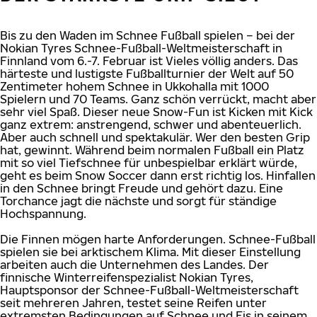
Bis zu den Waden im Schnee Fußball spielen – bei der
Nokian Tyres Schnee-Fußball-Weltmeisterschaft in
Finnland vom 6.-7. Februar ist Vieles völlig anders. Das
härteste und lustigste Fußballturnier der Welt auf 50
Zentimeter hohem Schnee in Ukkohalla mit 1000
Spielern und 70 Teams. Ganz schön verrückt, macht aber
sehr viel Spaß. Dieser neue Snow-Fun ist Kicken mit Kick
ganz extrem: anstrengend, schwer und abenteuerlich.
Aber auch schnell und spektakulär. Wer den besten Grip
hat, gewinnt. Während beim normalen Fußball ein Platz
mit so viel Tiefschnee für unbespielbar erklärt würde,
geht es beim Snow Soccer dann erst richtig los. Hinfallen
in den Schnee bringt Freude und gehört dazu. Eine
Torchance jagt die nächste und sorgt für ständige
Hochspannung.
Die Finnen mögen harte Anforderungen. Schnee-Fußball
spielen sie bei arktischem Klima. Mit dieser Einstellung
arbeiten auch die Unternehmen des Landes. Der
finnische Winterreifenspezialist Nokian Tyres,
Hauptsponsor der Schnee-Fußball-Weltmeisterschaft
seit mehreren Jahren, testet seine Reifen unter
extremsten Bedingungen auf Schnee und Eis in seinem