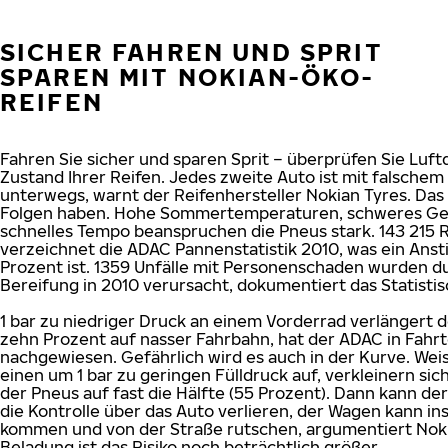
SICHER FAHREN UND SPRIT
SPAREN MIT NOKIAN-ÖKO-
REIFEN
Fahren Sie sicher und sparen Sprit – überprüfen Sie Luf
Zustand Ihrer Reifen. Jedes zweite Auto ist mit falschem
unterwegs, warnt der Reifenhersteller Nokian Tyres. Das 
Folgen haben. Hohe Sommertemperaturen, schweres G
schnelles Tempo beanspruchen die Pneus stark. 143 215
verzeichnet die ADAC Pannenstatistik 2010, was ein Anst
Prozent ist. 1359 Unfälle mit Personenschaden wurden d
Bereifung in 2010 verursacht, dokumentiert das Statist
1 bar zu niedriger Druck an einem Vorderrad verlänger
zehn Prozent auf nasser Fahrbahn, hat der ADAC in Fahrt
nachgewiesen. Gefährlich wird es auch in der Kurve. Weis
einen um 1 bar zu geringen Fülldruck auf, verkleinern sic
der Pneus auf fast die Hälfte (55 Prozent). Dann kann der
die Kontrolle über das Auto verlieren, der Wagen kann in
kommen und von der Straße rutschen, argumentiert Nokia
Beladung ist das Risiko noch beträchtlich größer.