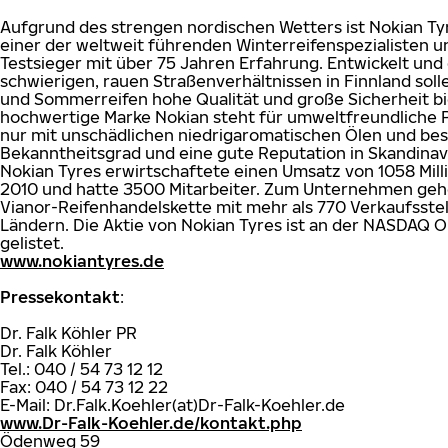
Aufgrund des strengen nordischen Wetters ist Nokian Ty
einer der weltweit führenden Winterreifenspezialisten u
Testsieger mit über 75 Jahren Erfahrung. Entwickelt und 
schwierigen, rauen Straßenverhältnissen in Finnland sol
und Sommerreifen hohe Qualität und große Sicherheit bi
hochwertige Marke Nokian steht für umweltfreundliche
nur mit unschädlichen niedrigaromatischen Ölen und bes
Bekanntheitsgrad und eine gute Reputation in Skandinav
Nokian Tyres erwirtschaftete einen Umsatz von 1058 Mill
2010 und hatte 3500 Mitarbeiter. Zum Unternehmen geh
Vianor-Reifenhandelskette mit mehr als 770 Verkaufsstel
Ländern. Die Aktie von Nokian Tyres ist an der NASDAQ O
gelistet.
www.nokiantyres.de
Pressekontakt
:
Dr. Falk Köhler PR
Dr. Falk Köhler
Tel.: 040 / 54 73 12 12
Fax: 040 / 54 73 12 22
E-Mail: Dr.Falk.Koehler(at)Dr-Falk-Koehler.de
www.Dr-Falk-Koehler.de/kontakt.php
Ödenweg 59