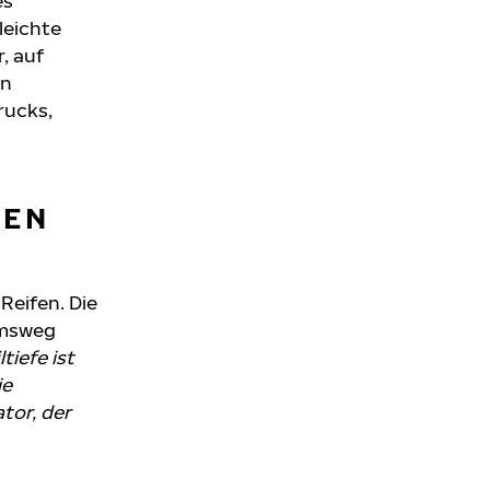
es
leichte
, auf
en
rucks,
NEN
Reifen. Die
emsweg
ltiefe ist
ie
tor, der