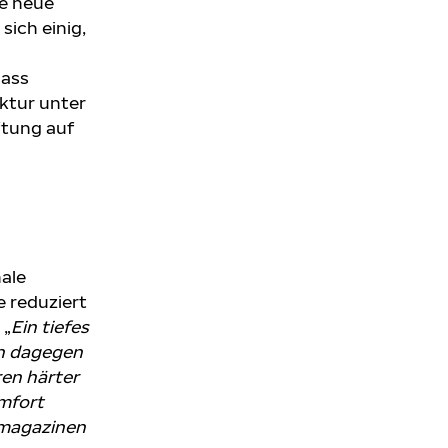
ne neue
ich einig,
dass
ktur unter
ftung auf
nale
e reduziert
 „
Ein tiefes
en dagegen
ren härter
omfort
omagazinen