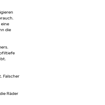
igieren
brauch.
 eine
nn die
ers.
filtiefe
bt.
. Falscher
die Räder