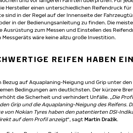
 Wochen und vor längeren Fahrten überprüfen. Für jed
 Hersteller einen unterschiedlichen Reifendruck für 
e sind in der Regel auf der Innenseite der Fahrzeugtür
oder in der Bedienungsanleitung zu finden. Die meist
ie Ausrüstung zum Messen und Einstellen des Reifend
 Messgeräts wäre keine allzu große Investition.
CHWERTIGE REIFEN HABEN EI
in Bezug auf Aquaplaning-Neigung und Grip unter den 
tremen Bedingungen am deutlichsten. Der kürzere Br
rhöht die Sicherheit und verhindert Unfälle. „
Die Profi
r den Grip und die Aquaplaning-Neigung des Reifens. D
von Nokian Tyres haben den patentierten DSI-Indika
direkt auf dem Profil anzeigt
“, sagt
Martin Dražík
.