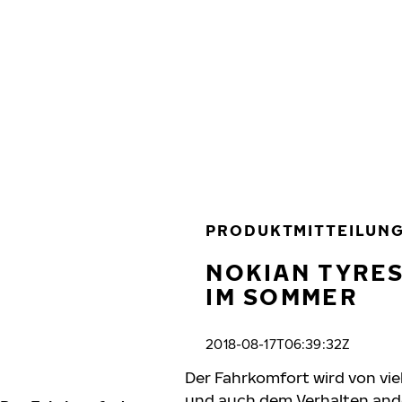
Zum Hauptinhalt springen
Startseite
PRODUKTMITTEILUN
NOKIAN TYRES
IM SOMMER
2018-08-17T06:39:32Z
Der Fahrkomfort wird von vie
und auch dem Verhalten ande