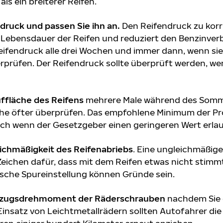
als ein breiterer Reifen.
druck und passen Sie ihn an.
Den Reifendruck zu korr
ie Lebensdauer der Reifen und reduziert den Benzinver
eifendruck alle drei Wochen und immer dann, wenn sie
erprüfen. Der Reifendruck sollte überprüft werden, we
uffläche des Reifens
mehrere Male während des Somm
äche öfter überprüfen. Das empfohlene Minimum der Pro
auch wenn der Gesetzgeber einen geringeren Wert erlau
eichmäßigkeit des Reifenabriebs
. Eine ungleichmäßige
Zeichen dafür, dass mit dem Reifen etwas nicht stimmt
lsche Spureinstellung können Gründe sein.
Anzugsdrehmoment der Räderschrauben
nachdem Sie 
insatz von Leichtmetallrädern sollten Autofahrer die