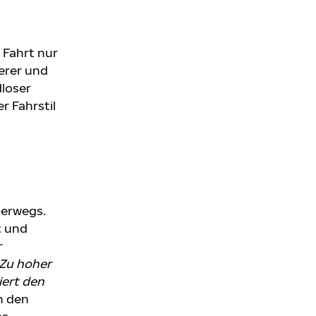
h
 Fahrt nur
erer und
loser
r Fahrstil
terwegs.
t und
r
 Zu hoher
iert den
n den