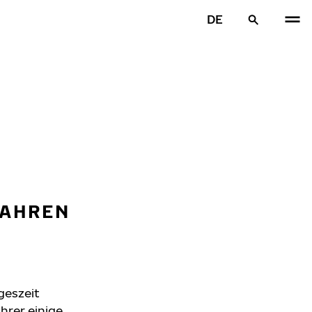
DE
FAHREN
geszeit
hrer einige