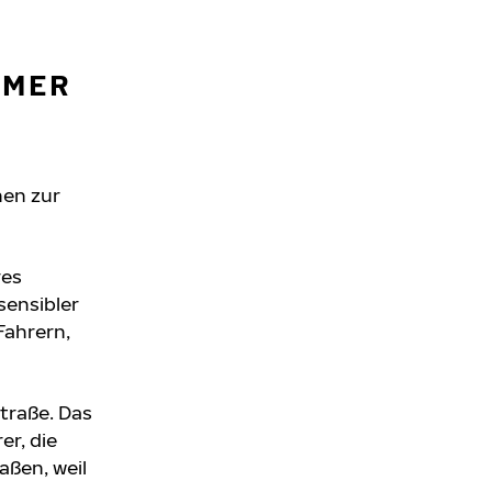
OMMER
nen zur
res
sensibler
Fahrern,
Straße. Das
er, die
aßen, weil