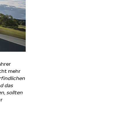
ahrer
acht mehr
findlichen
nd das
n, sollten
r