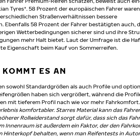
en Fahrer Premium-Reifen schätzen, beweist auch ei
n Tyres*. 58 Prozent der europäischen Fahrer waren s
erschiedlichen Straßenverhältnissen bessere
. Ebenfalls 58 Prozent der Fahrer bestätigten auch, 
rigen Wetterbedingungen sicherer sind und ihre Stru
ungen mehr Halt bietet. Laut der Umfrage ist die Ha
ste Eigenschaft beim Kauf von Sommerreifen.
L KOMMT ES AN
en sowohl Standardgrößen als auch Profile und optio
eifengrößen haben sich vergrößert, während die Profil
n mit tieferem Profil nach wie vor mehr Fahrkomfort.
rlebnis komfortabler. Starres Material kann das Fahr
herer Rollwiderstand sorgt dafür, dass sich das Fah
im Innenraum ist außerdem ein Faktor, der den Fahrk
 im Hinterkopf behalten, wenn man Reifentests in Aut