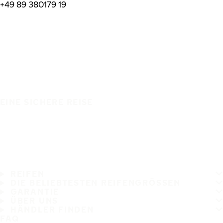
+49 89 380179 19
EINE SICHERE REISE
REIFEN
DIE BELIEBTESTEN REIFENGRÖSSEN
GARANTIE
ÜBER UNS
HÄNDLER FINDEN
FAQ