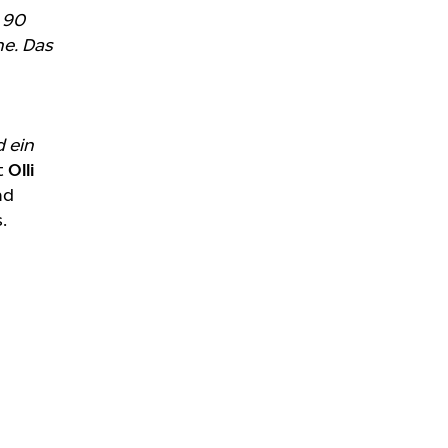
 90
he. Das
 ein
t
Olli
nd
.