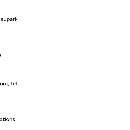
naupark
s
com
, Tel.:
lations