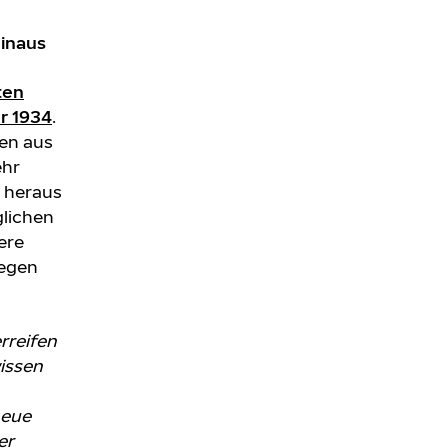
hinaus
ten
hr 1934
.
den aus
ehr
r heraus
glichen
ere
Regen
rreifen
issen
neue
er