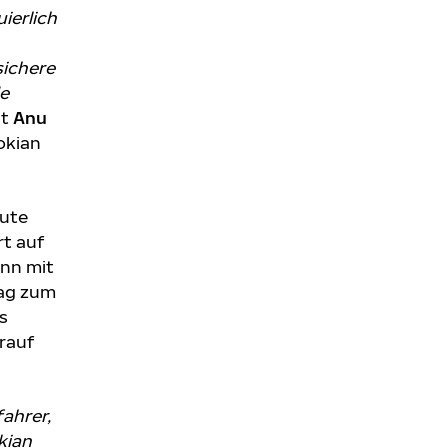
uierlich
sichere
de
gt
Anu
okian
eute
rt auf
ann mit
rag zum
s
rauf
ahrer,
kian