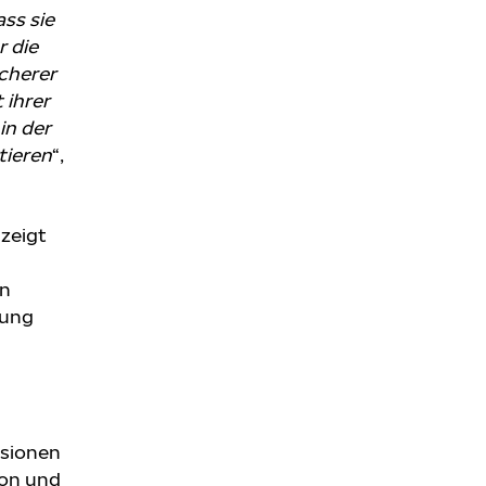
ss sie
r die
icherer
 ihrer
in der
tieren
“,
 zeigt
n
hung
n
ssionen
ion und