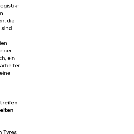
ogistik-
em
n, die
 sind
ien
einer
h, ein
tarbeiter
 eine
treifen
elten
n Tyres