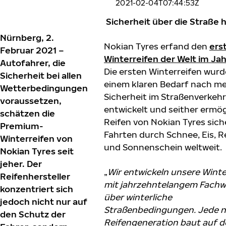
2021-02-04T07:44:53Z
Sicherheit über die Straße 
Nürnberg, 2.
Nokian Tyres erfand den
ers
Februar 2021 –
Winterreifen der Welt im Ja
Autofahrer, die
Die ersten Winterreifen wur
Sicherheit bei allen
einem klaren Bedarf nach m
Wetterbedingungen
Sicherheit im Straßenverkeh
voraussetzen,
entwickelt und seither ermö
schätzen die
Reifen von Nokian Tyres sich
Premium-
Fahrten durch Schnee, Eis, 
Winterreifen von
und Sonnenschein weltweit.
Nokian Tyres seit
jeher. Der
„
Wir entwickeln unsere Winte
Reifenhersteller
mit jahrzehntelangem Fachw
konzentriert sich
über winterliche
jedoch nicht nur auf
Straßenbedingungen. Jede 
den Schutz der
Reifengeneration baut auf d