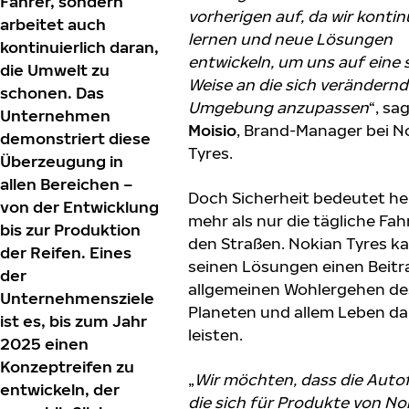
Fahrer, sondern
vorherigen auf, da wir kontin
arbeitet auch
lernen und neue Lösungen
kontinuierlich daran,
entwickeln, um uns auf eine 
die Umwelt zu
Weise an die sich verändern
schonen. Das
Umgebung anzupassen
“, sa
Unternehmen
Moisio
, Brand-Manager bei N
demonstriert diese
Tyres.
Überzeugung in
allen Bereichen –
Doch Sicherheit bedeutet h
von der Entwicklung
mehr als nur die tägliche Fah
bis zur Produktion
den Straßen. Nokian Tyres k
der Reifen. Eines
seinen Lösungen einen Beit
der
allgemeinen Wohlergehen de
Unternehmensziele
Planeten und allem Leben da
ist es, bis zum Jahr
leisten.
2025 einen
Konzeptreifen zu
„
Wir möchten, dass die Autof
entwickeln, der
die sich für Produkte von No