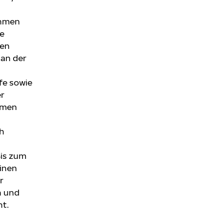
ehmen
te
nen
 an der
fe sowie
er
hmen
ch
Bis zum
einen
r
n und
ht.