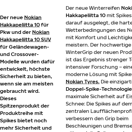
Der neue Winterreifen
Nok
Hakkapeliitta
10
mit Spikes 
Der neue
Nokian
darauf ausgelegt, die hart
Hakkapeliitta 10
für
Wetterbedingungen des N
Pkw und der
Nokian
mit Komfort und Leichtigke
Hakkapeliitta 10 SUV
meistern. Der hochwertige
für Geländewagen-
WinterGrip der neuen Prod
und Crossover-
ist das Ergebnis strenger 
Modelle wurden dafür
intensiver Forschung – ein
entwickelt, höchste
moderne Lösung mit Spike
Sicherheit zu bieten,
Nokian Tyres
.
Die einzigart
wenn sie am meisten
Doppel-Spike-Technologie
gebraucht wird.
maximale Sicherheit auf Ei
Dieses
Schnee: Die Spikes auf de
Spitzenprodukt der
zentralen Laufflächenprofi
Produktreihe mit
verbessern den Grip beim
Spikes bietet noch
Beschleunigen und Bremse
mehr Sicherheit und