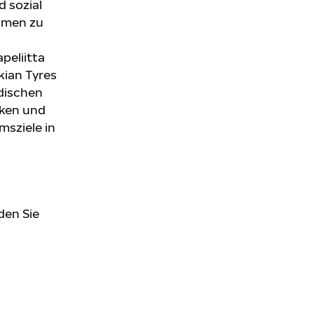
 sozial
hmen zu
peliitta
kian Tyres
rdischen
rken und
sziele in
den Sie