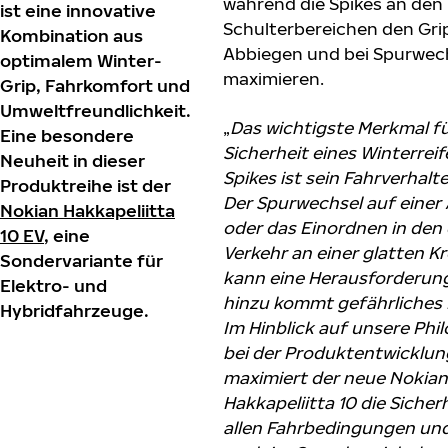
während die Spikes an den
ist eine innovative
Schulterbereichen den Gri
Kombination aus
Abbiegen und bei Spurwec
optimalem Winter-
maximieren.
Grip, Fahrkomfort und
Umweltfreundlichkeit.
„
Das wichtigste Merkmal fü
Eine besondere
Sicherheit eines Winterreif
Neuheit in dieser
Spikes ist sein Fahrverhalte
Produktreihe ist der
Der Spurwechsel auf eine
Nokian Hakkapeliitta
oder das Einordnen in den
10 EV
, eine
Verkehr an einer glatten 
Sondervariante für
kann eine Herausforderung
Elektro- und
hinzu kommt gefährliches B
Hybridfahrzeuge.
Im Hinblick auf unsere Phi
bei der Produktentwicklun
maximiert der neue Nokian
Hakkapeliitta 10 die Sicher
allen Fahrbedingungen und