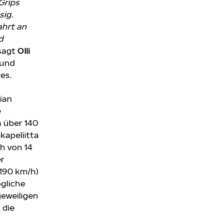
Grips
sig.
ahrt an
d
 sagt
Olli
 und
res.
ian
e
 über 140
kapeliitta
h von 14
er
(190 km/h)
gliche
jeweiligen
 die