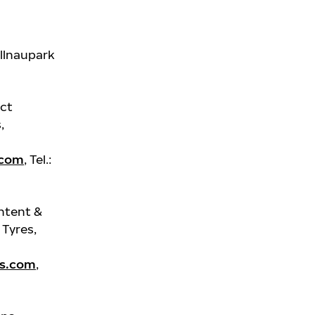
llnaupark
uct
s,
.com
, Tel.:
ntent &
 Tyres,
es.com
,