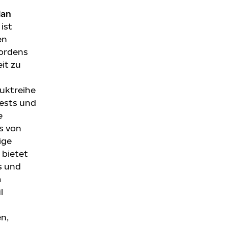
ian
ist
en
ordens
it zu
uktreihe
Tests und
e
s von
ige
bietet
s und
m
l
n,