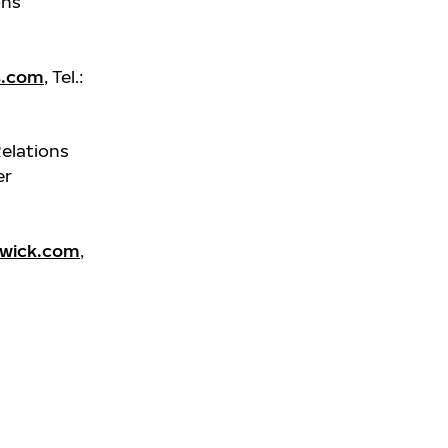
ons
s.com
, Tel.:
Relations
er
wick.com
,