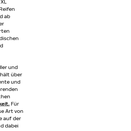
 XL
Reifen
rd ab
er
erten
rdischen
nd
ller und
 hält über
ente und
hrenden
chen
keit
.
Für
se Art von
e auf der
nd dabei