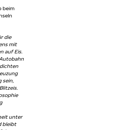
p beim
hseln
r die
ens mit
n auf Eis.
r Autobahn
 dichten
Kreuzung
 sein,
litzeis.
losophie
g
heit unter
 bleibt