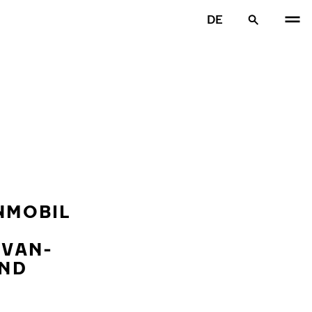
DE
MOBIL –
VAN-R
D A