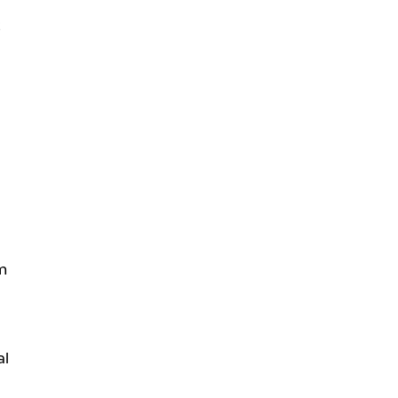
t
m
al