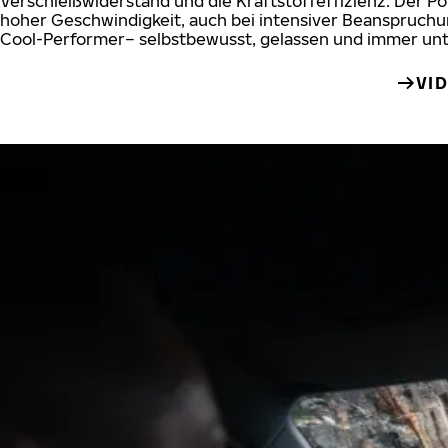
Verschleißwiderstand und die Kraftstoffeffizienz. Der Pow
hoher Geschwindigkeit, auch bei intensiver Beanspruch
Cool-Performer– selbstbewusst, gelassen und immer unte
VI