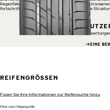
Regenfälle kombiniert er präzises Handling auf trockene
fortschrittliche Gummimischung und verstärkte Struktur 
BENUTZE
Noch keine Bewertungen
EINE BE
REIFENGRÖSSEN
Fügen Sie Ihre Informationen zur Reifensuche hinzu
Filter nach Felgengröße