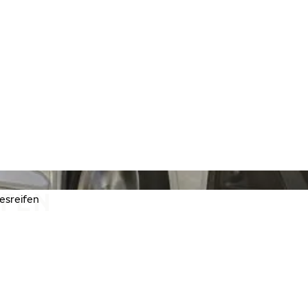
IFEN
esreifen