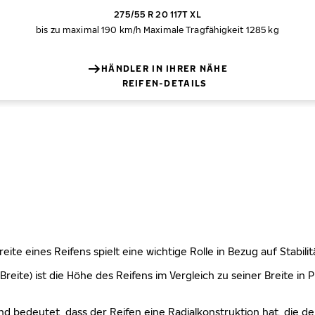
275/55 R 20 117T XL
bis zu maximal 190 km/h
Maximale Tragfähigkeit 1285 kg
HÄNDLER IN IHRER NÄHE
REIFEN-DETAILS
 Breite eines Reifens spielt eine wichtige Rolle in Bezug auf Stabi
Breite) ist die Höhe des Reifens im Vergleich zu seiner Breite in
nd bedeutet, dass der Reifen eine Radialkonstruktion hat, die de