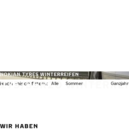
Zum Hauptinhalt springen
Startseite
NOKIAN TYRES WINTERREIFEN
275/55R20 WINTERRE
Nach Saison filtern:
Alle
Sommer
Winter
Ganzjahr
WIR HABEN