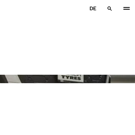
DE
VOR
W