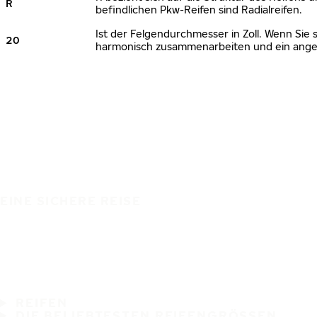
R
befindlichen Pkw-Reifen sind Radialreifen.
Ist der Felgendurchmesser in Zoll. Wenn Sie 
20
harmonisch zusammenarbeiten und ein angem
EINE SICHERE REISE
REIFEN
DIE BELIEBTESTEN REIFENGRÖSSEN