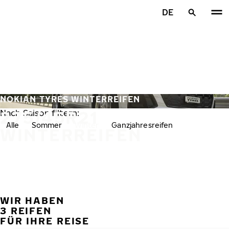
Zum Hauptinhalt springen
DE
Startseite
NOKIAN TYRES WINTERREIFEN
275/45R21
Nach Saison filtern:
Alle
Sommer
Winter
Ganzjahresreifen
WINTERREIFEN
WIR HABEN
VORH
W
3 REIFEN
FÜR IHRE REISE