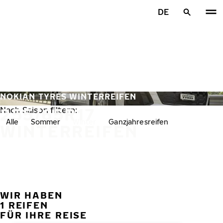
Zum Hauptinhalt springen
DE
Startseite
NOKIAN TYRES WINTERREIFEN
255/65R17
Nach Saison filtern:
Alle
Sommer
Winter
Ganzjahresreifen
WINTERREIFEN
WIR HABEN
VORH
W
1 REIFEN
FÜR IHRE REISE