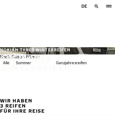
Zum Hauptinhalt springen
DE
Startseite
NOKIAN TYRES WINTERREIFEN
255/50R19
Nach Saison filtern:
Alle
Sommer
Winter
Ganzjahresreifen
WINTERREIFEN
WIR HABEN
VORH
W
3 REIFEN
FÜR IHRE REISE