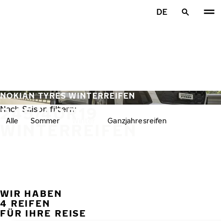
Zum Hauptinhalt springen
DE
Startseite
NOKIAN TYRES WINTERREIFEN
245/40R19
Nach Saison filtern:
Alle
Sommer
Winter
Ganzjahresreifen
WINTERREIFEN
WIR HABEN
VORH
W
4 REIFEN
FÜR IHRE REISE