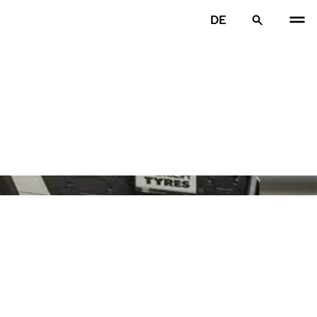
DE
VOR
W