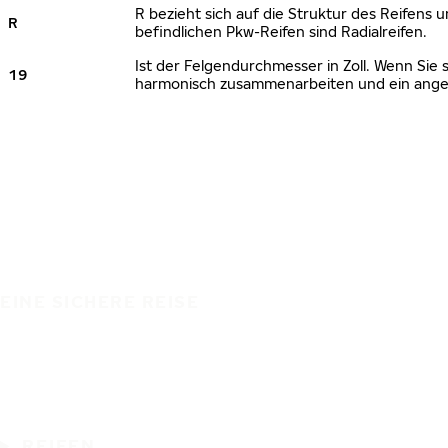
R bezieht sich auf die Struktur des Reifens u
R
befindlichen Pkw-Reifen sind Radialreifen.
Ist der Felgendurchmesser in Zoll. Wenn Sie 
19
harmonisch zusammenarbeiten und ein angem
EINE SICHERE REISE
REIFEN