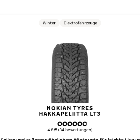
Winter
Elektrofahrzeuge
NOKIAN TYRES
HAKKAPELIITTA LT3
Gesamtbewertung
4.8/5 (34 bewertungen)
 Spikes und außergewöhnlichem Wintergrip für leichte Lkw 