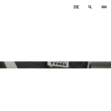
DE
VOR
W