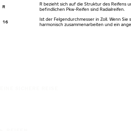
R bezieht sich auf die Struktur des Reifens u
R
befindlichen Pkw-Reifen sind Radialreifen.
Ist der Felgendurchmesser in Zoll. Wenn Sie 
16
harmonisch zusammenarbeiten und ein angem
EINE SICHERE REISE
REIFEN