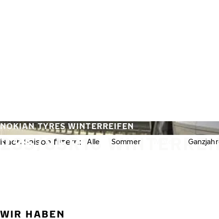
Zum Hauptinhalt springen
Startseite
NOKIAN TYRES WINTERREIFEN
235/85R16 WINTERREI
Nach Saison filtern:
Alle
Sommer
Winter
Ganzjahr
WIR HABEN