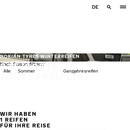
Zum Hauptinhalt springen
DE
Startseite
NOKIAN TYRES WINTERREIFEN
235/60R19
Nach Saison filtern:
Alle
Sommer
Winter
Ganzjahresreifen
WINTERREIFEN
WIR HABEN
VORH
W
1 REIFEN
FÜR IHRE REISE