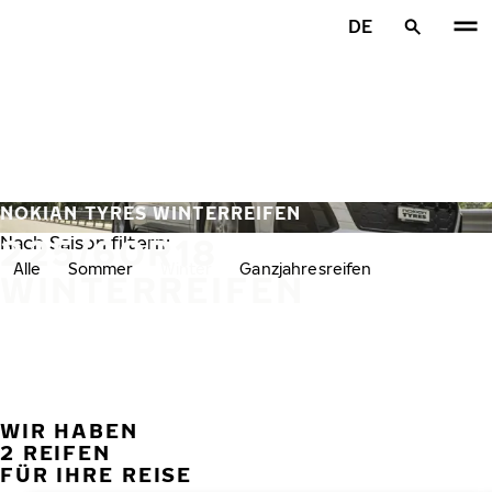
Zum Hauptinhalt springen
DE
Startseite
NOKIAN TYRES WINTERREIFEN
225/60R18
Nach Saison filtern:
Alle
Sommer
Winter
Ganzjahresreifen
WINTERREIFEN
WIR HABEN
VORH
W
2 REIFEN
FÜR IHRE REISE