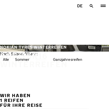
Zum Hauptinhalt springen
DE
Startseite
NOKIAN TYRES WINTERREIFEN
205/75R16
Nach Saison filtern:
Alle
Sommer
Winter
Ganzjahresreifen
WINTERREIFEN
WIR HABEN
VORH
W
1 REIFEN
FÜR IHRE REISE