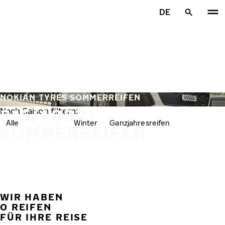
Zum Hauptinhalt springen
DE
Startseite
NOKIAN TYRES SOMMERREIFEN
315/40R21
Nach Saison filtern:
Alle
Sommer
Winter
Ganzjahresreifen
SOMMERREIFEN
WIR HABEN
VORH
W
0 REIFEN
FÜR IHRE REISE