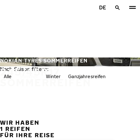
Zum Hauptinhalt springen
DE
Startseite
NOKIAN TYRES SOMMERREIFEN
245/45R17
Nach Saison filtern:
Alle
Sommer
Winter
Ganzjahresreifen
SOMMERREIFEN
WIR HABEN
VORH
W
1 REIFEN
FÜR IHRE REISE