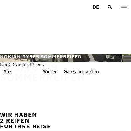
Zum Hauptinhalt springen
DE
Startseite
NOKIAN TYRES SOMMERREIFEN
235/40R19
Nach Saison filtern:
Alle
Sommer
Winter
Ganzjahresreifen
SOMMERREIFEN
WIR HABEN
VORH
W
2 REIFEN
FÜR IHRE REISE