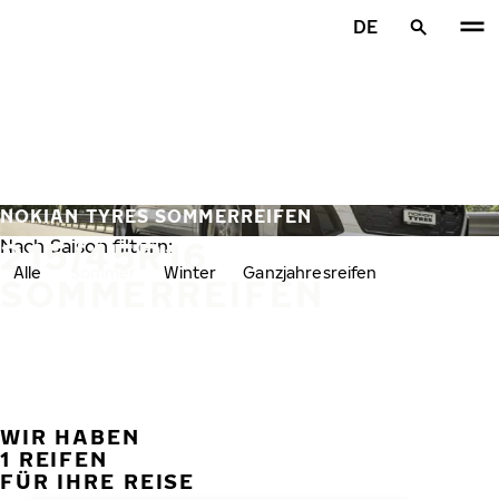
Zum Hauptinhalt springen
DE
Startseite
NOKIAN TYRES SOMMERREIFEN
215/45R16
Nach Saison filtern:
Alle
Sommer
Winter
Ganzjahresreifen
SOMMERREIFEN
WIR HABEN
VORH
W
1 REIFEN
FÜR IHRE REISE