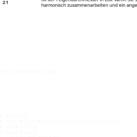
21
harmonisch zusammenarbeiten und ein angem
EINE SICHERE REISE
REIFEN
DIE BELIEBTESTEN REIFENGRÖSSEN
GARANTIE
ÜBER UNS