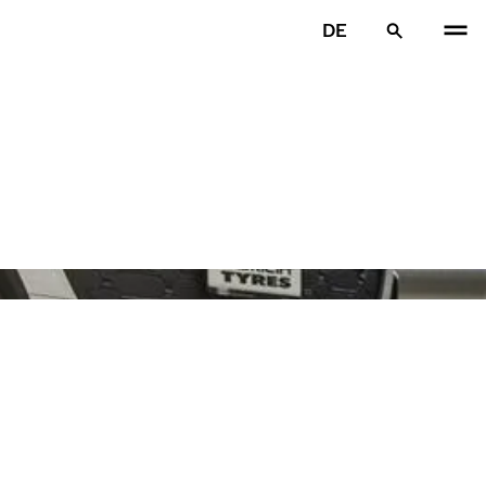
DE
VOR
W