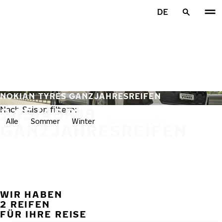
Zum Hauptinhalt springen
DE
Startseite
NOKIAN TYRES GANZJAHRESREIFEN
245/45R18
Nach Saison filtern:
Alle
Sommer
Winter
Ganzjahresreifen
GANZJAHRESREIFEN
WIR HABEN
VORH
W
2 REIFEN
FÜR IHRE REISE