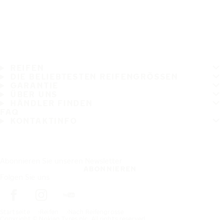
REIFEN
DIE BELIEBTESTEN REIFENGRÖSSEN
GARANTIE
ÜBER UNS
HÄNDLER FINDEN
FAQ
KONTAKTINFO
Abonnieren Sie unseren Newsletter
ABONNIEREN
Folgen Sie uns
Startseite
Reifen
Nach Reifengrösse
Copyright © Nokian Tyres plc. All rights reserved.