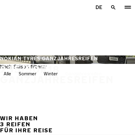
Zum Hauptinhalt springen
DE
Startseite
NOKIAN TYRES GANZJAHRESREIFEN
235/50R18
Nach Saison filtern:
Alle
Sommer
Winter
Ganzjahresreifen
GANZJAHRESREIFEN
WIR HABEN
VORH
W
3 REIFEN
FÜR IHRE REISE