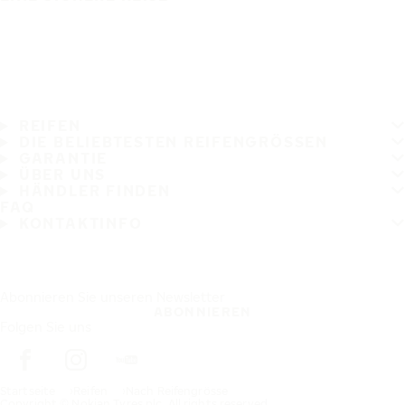
REIFEN
DIE BELIEBTESTEN REIFENGRÖSSEN
GARANTIE
ÜBER UNS
HÄNDLER FINDEN
FAQ
KONTAKTINFO
Abonnieren Sie unseren Newsletter
ABONNIEREN
Folgen Sie uns
Startseite
Reifen
Nach Reifengrösse
Copyright © Nokian Tyres plc. All rights reserved.