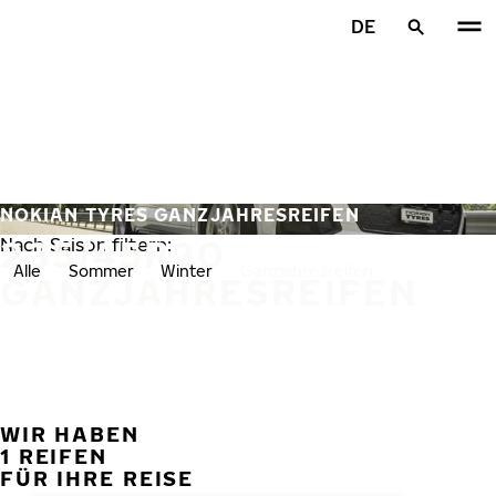
Zum Hauptinhalt springen
DE
Startseite
NOKIAN TYRES GANZJAHRESREIFEN
235/45R20
Nach Saison filtern:
Alle
Sommer
Winter
Ganzjahresreifen
GANZJAHRESREIFEN
WIR HABEN
VORH
W
1 REIFEN
FÜR IHRE REISE