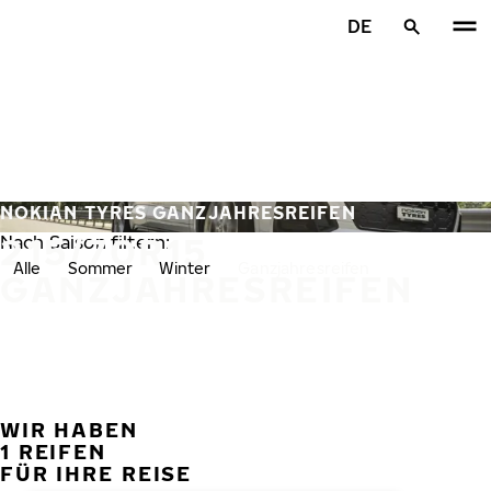
Zum Hauptinhalt springen
DE
Startseite
NOKIAN TYRES GANZJAHRESREIFEN
215/70R15
Nach Saison filtern:
Alle
Sommer
Winter
Ganzjahresreifen
GANZJAHRESREIFEN
WIR HABEN
VORH
W
1 REIFEN
FÜR IHRE REISE