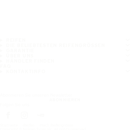
REIFEN
DIE BELIEBTESTEN REIFENGRÖSSEN
GARANTIE
ÜBER UNS
HÄNDLER FINDEN
FAQ
KONTAKTINFO
Abonnieren Sie unseren Newsletter
ABONNIEREN
Folgen Sie uns
Startseite
Reifen
Nach Reifengrösse
Copyright © Nokian Tyres plc. All rights reserved.