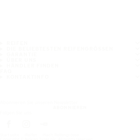
REIFEN
DIE BELIEBTESTEN REIFENGRÖSSEN
GARANTIE
ÜBER UNS
HÄNDLER FINDEN
FAQ
KONTAKTINFO
Abonnieren Sie unseren Newsletter
ABONNIEREN
Folgen Sie uns
Startseite
Reifen
Nach Reifengrösse
Copyright © Nokian Tyres plc. All rights reserved.