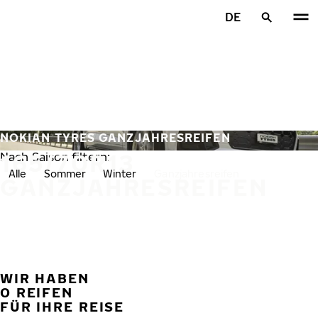
Zum Hauptinhalt springen
DE
Startseite
NOKIAN TYRES GANZJAHRESREIFEN
165/70R13
Nach Saison filtern:
Alle
Sommer
Winter
Ganzjahresreifen
GANZJAHRESREIFEN
WIR HABEN
VORH
W
0 REIFEN
FÜR IHRE REISE