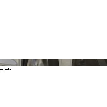
EN
esreifen