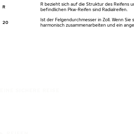
R bezieht sich auf die Struktur des Reifens u
R
befindlichen Pkw-Reifen sind Radialreifen.
Ist der Felgendurchmesser in Zoll. Wenn Sie 
20
harmonisch zusammenarbeiten und ein angem
EINE SICHERE REISE
REIFEN