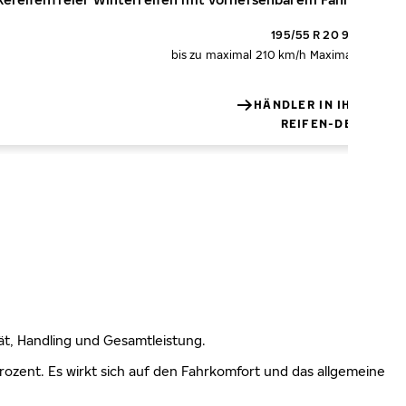
195/55 R 20 95H XL
bis zu maximal 210 km/h
Maximale Tragfäh
HÄNDLER IN IHRER NÄ
REIFEN-DETAILS
lität, Handling und Gesamtleistung.
 Prozent. Es wirkt sich auf den Fahrkomfort und das allgemeine