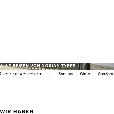
Zum Hauptinhalt springen
Startseite
ALLE REIFEN VON NOKIAN TYRES
195/55R20 ALLE REIF
Nach Saison filtern:
Alle
Sommer
Winter
Ganzjahr
WIR HABEN