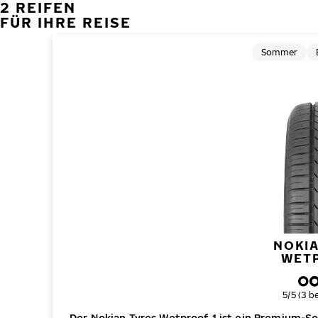
2 REIFEN
FÜR IHRE REISE
Sommer
NOKIA
WETP
Gesamt
5/5 (3 
Der Nokian Tyres Wetproof 1 ist ein Premium-