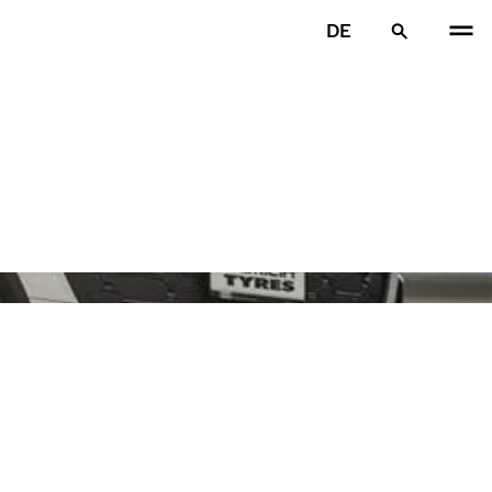
DE
VOR
W