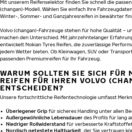
Mit unserem Reifenselektor finden Sie schnell die passen
(changan)-Modell. Wählen Sie einfach Ihre Fahrzeugdate
Winter-, Sommer- und Ganzjahresreifen in bewährter finn
Volvo (changan)-Fahrzeuge stehen für hohe Qualität – u
machen den Unterschied. Mit jahrzehntelanger Erfahru
entwickelt Nokian Tyres Reifen, die zuverlässige Perform
jedem Wetter bieten. Ob Kleinwagen, SUV oder Transport
passenden Premiumreifen für Ihr Fahrzeug.
WARUM SOLLTEN SIE SICH FÜR 
REIFEN FÜR IHREN VOLVO (CHA
ENTSCHEIDEN?
Unsere fortschrittliche Reifentechnologie umfasst Merkm
Überlegener Grip
für sicheres Handling unter allen B
Außergewöhnliche Lebensdauer
des Profils für lang 
Niedriger Rollwiderstand
für verbesserte Kraftstoffef
Nordisch getestete Haltbarkeit
, der Sie vertrauen k