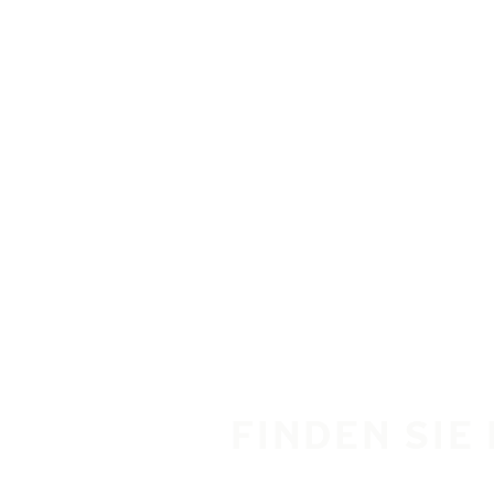
Zum Hauptinhalt springen
Startseite
FINDEN SIE