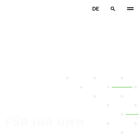
DE
N FÜR IHR UMM