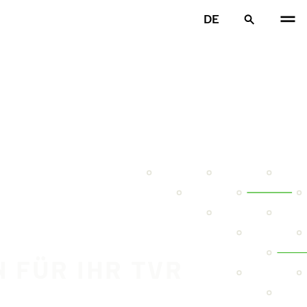
DE
N FÜR IHR TVR