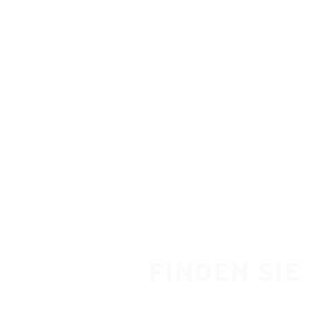
Zum Hauptinhalt springen
Startseite
FINDEN SIE