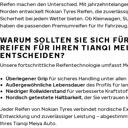
Reifen machen den Unterschied. Mit jahrzehntelange
Norden entwickelt Nokian Tyres Reifen, die zuverläs
Sicherheit bei jedem Wetter bieten. Ob Kleinwagen, S
haben die passenden Premiumreifen für Ihr Fahrzeug
WARUM SOLLTEN SIE SICH FÜ
REIFEN FÜR IHREN TIANQI ME
ENTSCHEIDEN?
Unsere fortschrittliche Reifentechnologie umfasst M
Überlegener Grip
für sicheres Handling unter alle
Außergewöhnliche Lebensdauer
des Profils für l
Niedriger Rollwiderstand
für verbesserte Kraftstof
Nordisch getestete Haltbarkeit
, der Sie vertrauen
Jeder Reifen von Nokian Tyres verbindet nordische Ex
Entwicklung und zuverlässiger Leistung – abgestimm
Ihres Tianqi Meiya Auto.