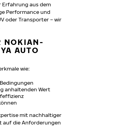
r Erfahrung aus dem
sige Performance und
UV oder Transporter – wir
.
R NOKIAN-
IYA AUTO
erkmale wie:
n Bedingungen
ang anhaltenden Wert
feffizienz
 können
pertise mit nachhaltiger
t auf die Anforderungen