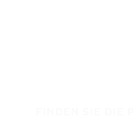
Zum Hauptinhalt springen
Startseite
FINDEN SIE DIE