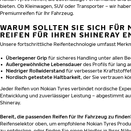
bieten. Ob Kleinwagen, SUV oder Transporter – wir habe
Premiumreifen für Ihr Fahrzeug.
WARUM SOLLTEN SIE SICH FÜR 
REIFEN FÜR IHREN SHINERAY 
Unsere fortschrittliche Reifentechnologie umfasst Merkm
Überlegener Grip
für sicheres Handling unter allen B
Außergewöhnliche Lebensdauer
des Profils für lang 
Niedriger Rollwiderstand
für verbesserte Kraftstoffef
Nordisch getestete Haltbarkeit
, der Sie vertrauen k
Jeder Reifen von Nokian Tyres verbindet nordische Exper
Entwicklung und zuverlässiger Leistung – abgestimmt au
Shineray.
Bereit, die passenden Reifen für Ihr Fahrzeug zu finden
Reifenselektor oben, um empfohlene Nokian Tyres Produk
zu entdecken, oder finden Sie einen Händler in Ihrer Näh