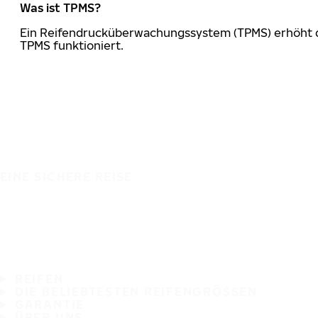
Was ist TPMS?
Ein Reifendrucküberwachungssystem (TPMS) erhöht die
TPMS funktioniert.
EINE SICHERE REISE
REIFEN
DIE BELIEBTESTEN REIFENGRÖSSEN
GARANTIE
ÜBER UNS