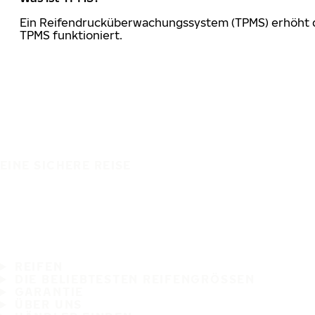
Ein Reifendrucküberwachungssystem (TPMS) erhöht die
TPMS funktioniert.
EINE SICHERE REISE
REIFEN
DIE BELIEBTESTEN REIFENGRÖSSEN
GARANTIE
ÜBER UNS