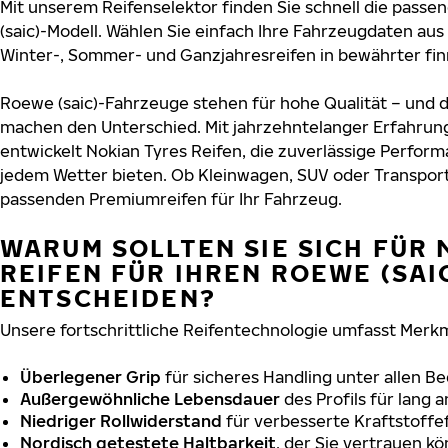
Mit unserem Reifenselektor finden Sie schnell die passe
(saic)-Modell. Wählen Sie einfach Ihre Fahrzeugdaten au
Winter-, Sommer- und Ganzjahresreifen in bewährter finn
Roewe (saic)-Fahrzeuge stehen für hohe Qualität – und 
machen den Unterschied. Mit jahrzehntelanger Erfahru
entwickelt Nokian Tyres Reifen, die zuverlässige Perform
jedem Wetter bieten. Ob Kleinwagen, SUV oder Transport
passenden Premiumreifen für Ihr Fahrzeug.
WARUM SOLLTEN SIE SICH FÜR 
REIFEN FÜR IHREN ROEWE (SAI
ENTSCHEIDEN?
Unsere fortschrittliche Reifentechnologie umfasst Merkm
Überlegener Grip
für sicheres Handling unter allen B
Außergewöhnliche Lebensdauer
des Profils für lang 
Niedriger Rollwiderstand
für verbesserte Kraftstoffef
Nordisch getestete Haltbarkeit
, der Sie vertrauen k