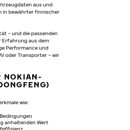
Fahrzeugdaten aus und
 in bewährter finnischer
tät – und die passenden
r Erfahrung aus dem
sige Performance und
UV oder Transporter – wir
.
R NOKIAN-
(DONGFENG)
erkmale wie:
n Bedingungen
ang anhaltenden Wert
feffizienz