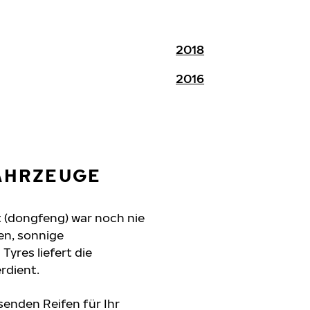
2018
2016
FAHRZEUGE
t (dongfeng) war noch nie
en, sonnige
yres liefert die
rdient.
senden Reifen für Ihr