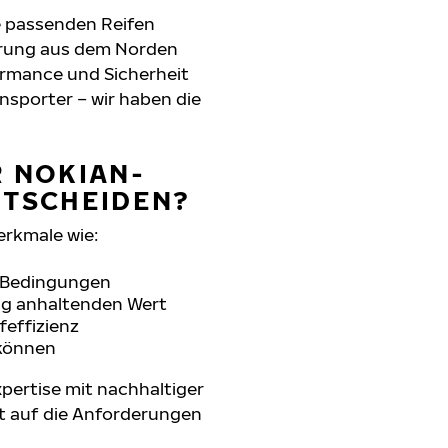
e passenden Reifen
hrung aus dem Norden
formance und Sicherheit
nsporter – wir haben die
R NOKIAN-
NTSCHEIDEN?
erkmale wie:
n Bedingungen
ang anhaltenden Wert
feffizienz
 können
pertise mit nachhaltiger
t auf die Anforderungen